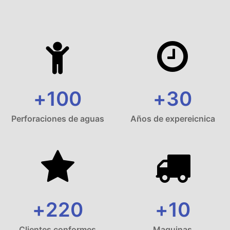
+
100
+
30
Perforaciones de aguas
Años de expereicnica
+
220
+
10
Clientes conformes
Maquinas